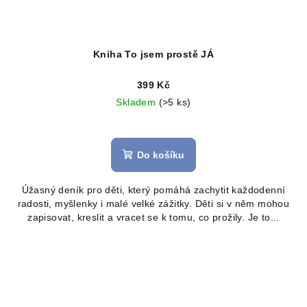
Kniha To jsem prostě JÁ
399 Kč
Skladem
(>5 ks)
Průměrné
hodnocení
produktu
Do košíku
je
5,0
Úžasný deník pro děti, který pomáhá zachytit každodenní
z
radosti, myšlenky i malé velké zážitky. Děti si v něm mohou
5
zapisovat, kreslit a vracet se k tomu, co prožily. Je to...
hvězdiček.