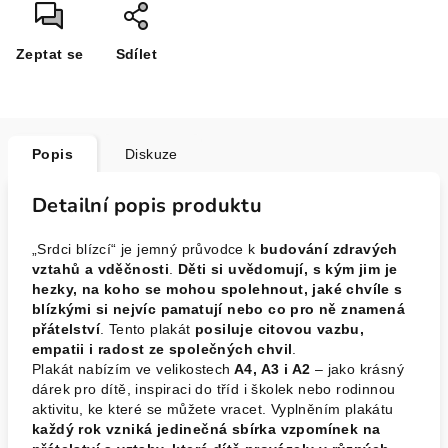
Zeptat se
Sdílet
Popis
Diskuze
Detailní popis produktu
„Srdci blízcí“ je jemný průvodce k
budování zdravých
vztahů a vděčnosti
.
Děti si uvědomují, s kým jim je
hezky, na koho se mohou spolehnout, jaké chvíle s
blízkými si nejvíc pamatují nebo co pro ně znamená
přátelství
. Tento plakát
posiluje citovou vazbu,
empatii i radost ze společných chvil
.
Plakát nabízím ve velikostech
A4, A3 i A2
– jako krásný
dárek pro dítě, inspiraci do tříd i školek nebo rodinnou
aktivitu, ke které se můžete vracet. Vyplněním plakátu
každý rok vzniká jedinečná sbírka
vzpomínek na