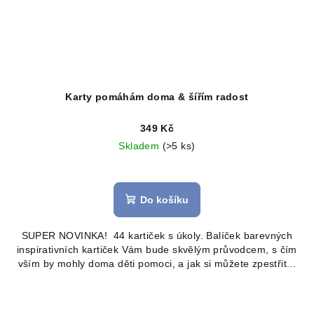
Karty pomáhám doma & šířím radost
349 Kč
Skladem
(>5 ks)
Průměrné
hodnocení
produktu
Do košíku
je
5,0
SUPER NOVINKA! 44 kartiček s úkoly. Balíček barevných
z
inspirativních kartiček Vám bude skvělým průvodcem, s čím
5
vším by mohly doma děti pomoci, a jak si můžete zpestřit...
hvězdiček.