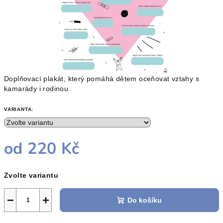
Doplňovací plakát, který pomáhá dětem oceňovat vztahy s
kamarády i rodinou.
VARIANTA:
od
220 Kč
Měrná
Zvolte variantu
cena:
−
+
Do košíku