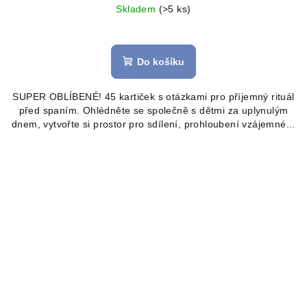
Skladem
(>5 ks)
Průměrné
hodnocení
produktu
Do košíku
je
4,9
SUPER OBLÍBENÉ! 45 kartiček s otázkami pro příjemný rituál
z
před spaním. Ohlédněte se společně s dětmi za uplynulým
5
dnem, vytvořte si prostor pro sdílení, prohloubení vzájemné...
hvězdiček.