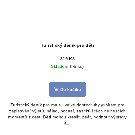
Turistický deník pro děti
319 Kč
Skladem
(>5 ks)
Průměrné
hodnocení
produktu
Do košíku
je
5,0
Turistický deník pro malé i velké dobrodruhy 🌿Místo pro
z
zapisování výletů, nálad, počasí, zážitků i těch nejhezčích
5
momentů z cest. Děti mohou kreslit, psát, hodnotit výpravy
hvězdiček.
a...