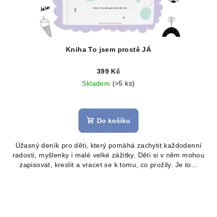
Kniha To jsem prostě JÁ
399 Kč
Skladem
(>5 ks)
Průměrné
hodnocení
produktu
Do košíku
je
5,0
Úžasný deník pro děti, který pomáhá zachytit každodenní
z
radosti, myšlenky i malé velké zážitky. Děti si v něm mohou
5
zapisovat, kreslit a vracet se k tomu, co prožily. Je to...
hvězdiček.