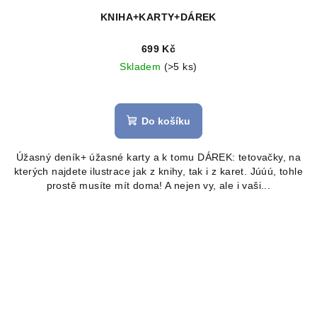
KNIHA+KARTY+DÁREK
699 Kč
Skladem
(>5 ks)
Průměrné
hodnocení
produktu
Do košíku
je
5,0
Úžasný deník+ úžasné karty a k tomu DÁREK: tetovačky, na
z
kterých najdete ilustrace jak z knihy, tak i z karet. Júúú, tohle
5
prostě musíte mít doma! A nejen vy, ale i vaši...
hvězdiček.