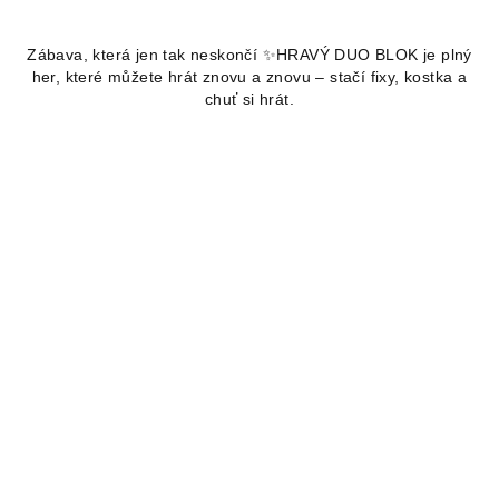
Průměrné
hodnocení
Zábava, která jen tak neskončí ✨HRAVÝ DUO BLOK je plný
produktu
her, které můžete hrát znovu a znovu – stačí fixy, kostka a
je
chuť si hrát.
5,0
z
5
hvězdiček.