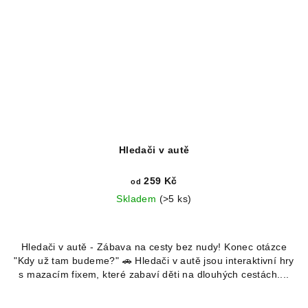
Hledači v autě
259 Kč
od
Skladem
(>5 ks)
Průměrné
hodnocení
Hledači v autě - Zábava na cesty bez nudy! Konec otázce
produktu
"Kdy už tam budeme?" 🚗 Hledači v autě jsou interaktivní hry
je
s mazacím fixem, které zabaví děti na dlouhých cestách....
5,0
z
5