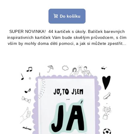
Průměrné
hodnocení
produktu
Do košíku
je
5,0
SUPER NOVINKA! 44 kartiček s úkoly. Balíček barevných
z
inspirativních kartiček Vám bude skvělým průvodcem, s čím
5
vším by mohly doma děti pomoci, a jak si můžete zpestřit...
hvězdiček.