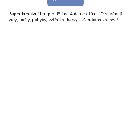
je
5,0
Super kreativní hra pro děti od 4 do cca 10let. Děti trénují
z
tvary, počty, pohyby, zvířátka, barvy... Zaručená zábava!:)
5
hvězdiček.