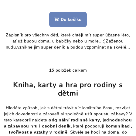
Průměrné
hodnocení
produktu
Do košíku
je
5,0
Zápisník pro všechny děti, které chtějí mít super úžasné léto,
z
ať už budou doma, u babičky nebo u moře...:)Zaženou
5
nudu,vznikne jim super deník a budou vzpomínat na skvělé...
hvězdiček.
15
položek celkem
O
v
Kniha, karty a hra pro rodiny s
l
dětmi
á
d
a
Hledáte způsob, jak s dětmi trávit víc kvalitního času, rozvíjet
c
jejich dovednosti a zároveň si společně užít spoustu zábavy? V
této kategorii najdete
originální rodinné karty, jednoduchou
í
a zábavnou hru i osobní deník
, které podporují
komunikaci,
p
tvořivost a vztahy v rodině
. Skvěle se hodí na doma, do