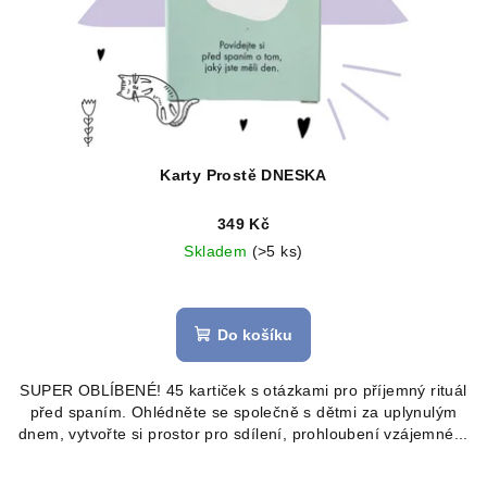
o
d
u
k
t
ů
Karty Prostě DNESKA
349 Kč
Skladem
(>5 ks)
Průměrné
hodnocení
produktu
Do košíku
je
4,9
SUPER OBLÍBENÉ! 45 kartiček s otázkami pro příjemný rituál
z
před spaním. Ohlédněte se společně s dětmi za uplynulým
5
dnem, vytvořte si prostor pro sdílení, prohloubení vzájemné...
hvězdiček.