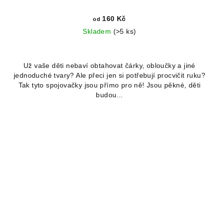
160 Kč
od
Skladem
(>5 ks)
Průměrné
hodnocení
Už vaše děti nebaví obtahovat čárky, obloučky a jiné
produktu
jednoduché tvary? Ale přeci jen si potřebují procvičit ruku?
je
Tak tyto spojovačky jsou přímo pro ně! Jsou pěkné, děti
5,0
budou...
z
5
hvězdiček.