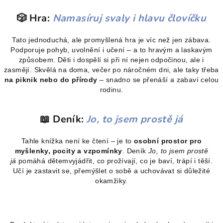
🎲 Hra:
Namasíruj svaly i hlavu človíčku
Tato jednoduchá, ale promyšlená hra je víc než jen zábava.
Podporuje pohyb, uvolnění i učení – a to hravým a laskavým
způsobem. Děti i dospělí si při ní nejen odpočinou, ale i
zasmějí. Skvělá na doma, večer po náročném dni, ale taky třeba
na piknik nebo do přírody
– snadno se přenáší a zabaví celou
rodinu.
📖 Deník:
Jo, to jsem prostě já
Tahle knížka není ke čtení – je to
osobní prostor pro
myšlenky, pocity a vzpomínky
. Deník
Jo, to jsem prostě
já
pomáhá dětemvyjádřit, co prožívají, co je baví, trápí i těší.
Učí je zastavit se, přemýšlet o sobě a uchovávat si důležité
okamžiky.