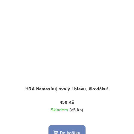
HRA Namasíruj svaly i hlavu, človíčku!
450 Kč
Skladem
(>5 ks)
Průměrné
hodnocení
produktu
Do košíku