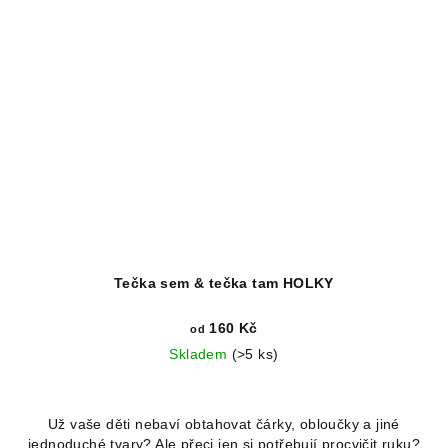
Tečka sem & tečka tam HOLKY
160 Kč
od
Skladem
(>5 ks)
Průměrné
hodnocení
Už vaše děti nebaví obtahovat čárky, obloučky a jiné
produktu
jednoduché tvary? Ale přeci jen si potřebují procvičit ruku?
je