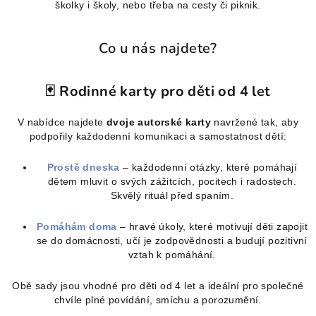
r
školky i školy, nebo třeba na cesty či piknik.
v
k
Co u nás najdete?
y
v
ý
🃏 Rodinné karty pro děti od 4 let
p
i
V nabídce najdete
dvoje autorské karty
navržené tak, aby
s
podpořily každodenní komunikaci a samostatnost dětí:
u
Prostě dneska
– každodenní otázky, které pomáhají
dětem mluvit o svých zážitcích, pocitech i radostech.
Skvělý rituál před spaním.
Pomáhám doma
– hravé úkoly, které motivují děti zapojit
se do domácnosti, učí je zodpovědnosti a budují pozitivní
vztah k pomáhání.
Obě sady jsou vhodné pro děti od 4 let a ideální pro společné
chvíle plné povídání, smíchu a porozumění.