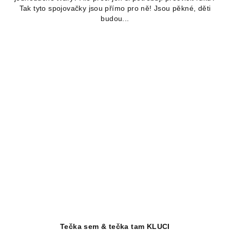
Tak tyto spojovačky jsou přímo pro ně! Jsou pěkné, děti
5,0
budou...
z
5
hvězdiček.
Tečka sem & tečka tam KLUCI