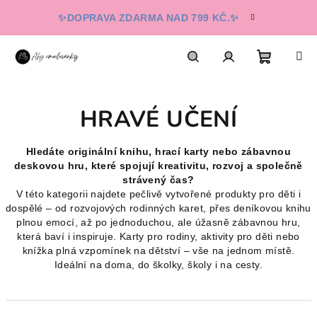
Přejít
✨DOPRAVA ZDARMA NAD 799 KČ.✨
na
obsah
Nákupn
Hledat
Přihlášení
HRAVÉ UČENÍ
košík
Hledáte originální knihu, hrací karty nebo zábavnou
deskovou hru, které spojují kreativitu, rozvoj a společně
strávený čas?
V této kategorii najdete pečlivě vytvořené produkty pro děti i
dospělé – od rozvojových rodinných karet, přes deníkovou knihu
plnou emocí, až po jednoduchou, ale úžasně zábavnou hru,
která baví i inspiruje. Karty pro rodiny, aktivity pro děti nebo
knížka plná vzpomínek na dětství – vše na jednom místě.
Ideální na doma, do školky, školy i na cesty.