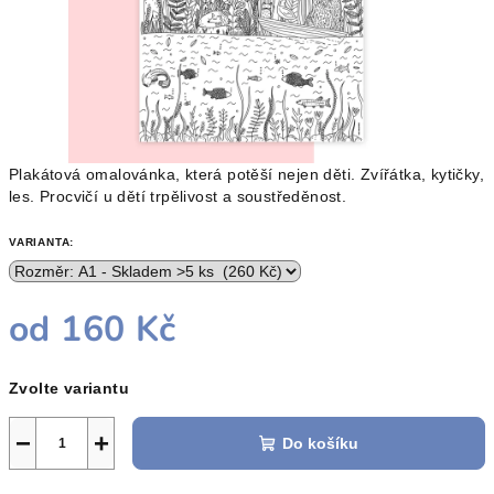
Plakátová omalovánka, která potěší nejen děti. Zvířátka, kytičky,
les. Procvičí u dětí trpělivost a soustředěnost.
VARIANTA:
od
160 Kč
Měrná
Zvolte variantu
cena:
−
+
Do košíku