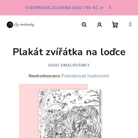
Přejít
✨DOPRAVA ZDARMA NAD 799 KČ.✨
na
obsah
Nákupn
Hledat
Přihlášení
Plakát zvířátka na loďce
košík
AHOJ OMALOVÁNKY
Průměrné
Neohodnoceno
Podrobnosti hodnocení
hodnocení
produktu
je
0,0
z
5
hvězdiček.