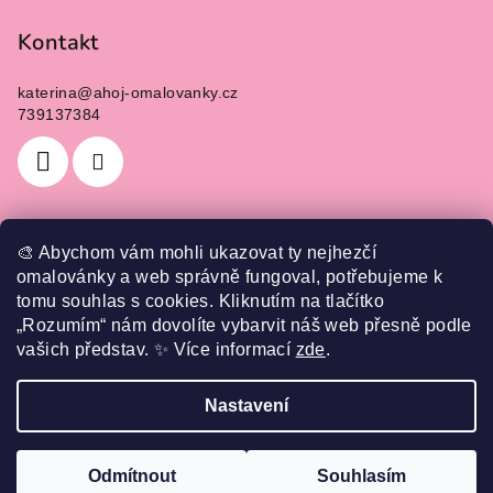
Kontakt
katerina
@
ahoj-omalovanky.cz
739137384
🎨 Abychom vám mohli ukazovat ty nejhezčí
Informace pro vás
omalovánky a web správně fungoval, potřebujeme k
tomu souhlas s cookies. Kliknutím na tlačítko
Jak nakupovat
„Rozumím“ nám dovolíte vybarvit náš web přesně podle
Obchodní podmínky
vašich představ.
✨
Více informací
zde
.
Podmínky ochrany osobních údajů
Nastavení
Copyright 2026
Ahoj omalovánky
. Všechna práva
vyhrazena.
Upravit nastavení cookies
Odmítnout
Souhlasím