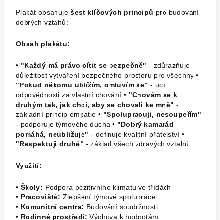
Plakát obsahuje
šest klíčových principů
pro budování
dobrých vztahů:
Obsah plakátu:
•
"Každý má právo cítit se bezpečně"
- zdůrazňuje
důležitost vytváření bezpečného prostoru pro všechny •
"Pokud někomu ublížím, omluvím se"
- učí
odpovědnosti za vlastní chování •
"Chovám se k
druhým tak, jak chci, aby se chovali ke mně"
-
základní princip empatie •
"Spolupracuji, nesoupeřím"
- podporuje týmového ducha •
"Dobrý kamarád
pomáhá, neubližuje"
- definuje kvalitní přátelství •
"Respektuji druhé"
- základ všech zdravých vztahů
Využití:
•
Školy:
Podpora pozitivního klimatu ve třídách
•
Pracoviště:
Zlepšení týmové spolupráce
•
Komunitní centra:
Budování soudržnosti
•
Rodinné prostředí:
Výchova k hodnotám