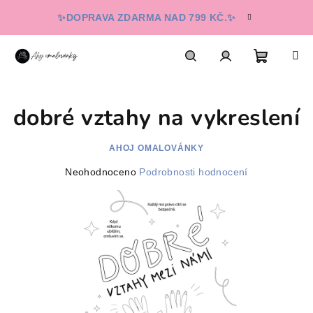
Přejít
✨DOPRAVA ZDARMA NAD 799 KČ.✨
na
obsah
Nákupn
Hledat
Přihlášení
dobré vztahy na vykreslení
košík
AHOJ OMALOVÁNKY
Průměrné
Neohodnoceno
Podrobnosti hodnocení
hodnocení
produktu
je
0,0
z
5
hvězdiček.