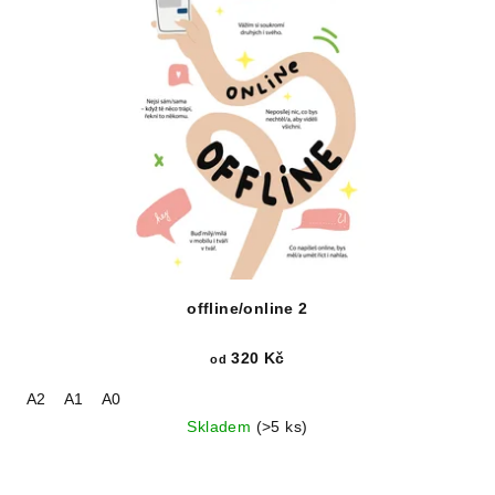
offline/online 2
320 Kč
od
A2
A1
A0
Skladem
(>5 ks)