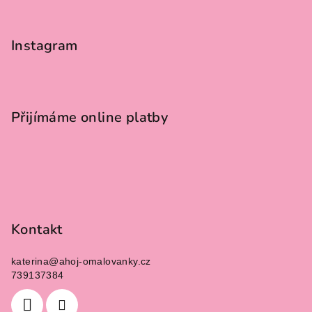
Z
á
p
Instagram
a
t
í
Přijímáme online platby
Kontakt
katerina
@
ahoj-omalovanky.cz
739137384