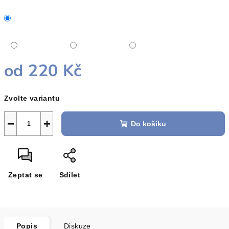
od
220 Kč
Měrná
Zvolte variantu
cena:
−
+
Do košíku
Zeptat se
Sdílet
Popis
Diskuze