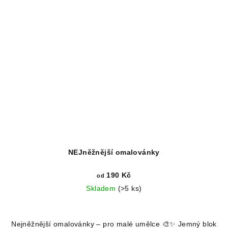
NEJněžnější omalovánky
190 Kč
od
Skladem
(>5 ks)
Průměrné
hodnocení
Nejněžnější omalovánky – pro malé umělce 🎨✨ Jemný blok
produktu