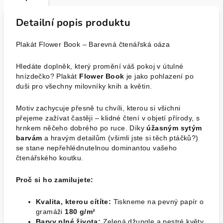
Detailní popis produktu
Plakát Flower Book – Barevná čtenářská oáza
Hledáte doplněk, který promění váš pokoj v útulné
hnízdečko? Plakát
Flower Book
je jako pohlazení po
duši pro všechny milovníky knih a květin.
Motiv zachycuje přesně tu chvíli, kterou si všichni
přejeme zažívat častěji – klidné čtení v objetí přírody, s
hrnkem něčeho dobrého po ruce. Díky
úžasným sytým
barvám
a hravým detailům (všimli jste si těch ptáčků?)
se stane nepřehlédnutelnou dominantou vašeho
čtenářského koutku.
Proč si ho zamilujete:
Kvalita, kterou cítíte:
Tiskneme na pevný papír o
gramáži
180 g/m²
Barvy plné života:
Zelená džungle a pestré květy