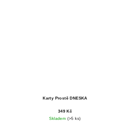
Karty Prostě DNESKA
349 Kč
Skladem
(>5 ks)
Průměrné