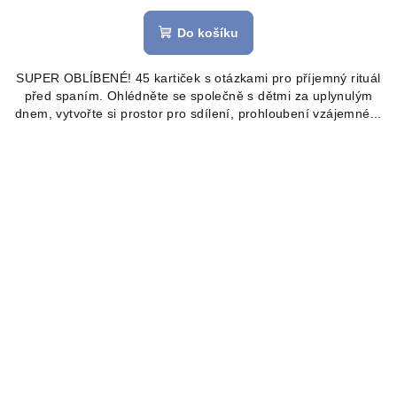
hodnocení
produktu
Do košíku
je
4,9
SUPER OBLÍBENÉ! 45 kartiček s otázkami pro příjemný rituál
z
před spaním. Ohlédněte se společně s dětmi za uplynulým
5
dnem, vytvořte si prostor pro sdílení, prohloubení vzájemné...
hvězdiček.