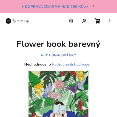
Přejít
✨DOPRAVA ZDARMA NAD 799 KČ.✨
na
obsah
Nákupn
Hledat
Přihlášení
Flower book barevný
košík
AHOJ OMALOVÁNKY
Průměrné
Neohodnoceno
Podrobnosti hodnocení
hodnocení
produktu
je
0,0
z
5
hvězdiček.