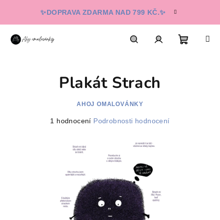
Přejít
✨DOPRAVA ZDARMA NAD 799 KČ.✨
na
obsah
Nákupn
Hledat
Přihlášení
Plakát Strach
košík
AHOJ OMALOVÁNKY
Průměrné
1 hodnocení
Podrobnosti hodnocení
hodnocení
produktu
je
5,0
z
5
hvězdiček.