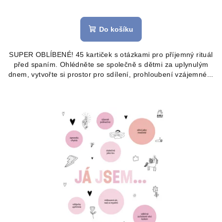
Průměrné
hodnocení
produktu
Do košíku
je
4,9
SUPER OBLÍBENÉ! 45 kartiček s otázkami pro příjemný rituál
z
před spaním. Ohlédněte se společně s dětmi za uplynulým
5
dnem, vytvořte si prostor pro sdílení, prohloubení vzájemné...
hvězdiček.