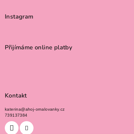
Z
á
p
Instagram
a
t
í
Přijímáme online platby
Kontakt
katerina
@
ahoj-omalovanky.cz
739137384