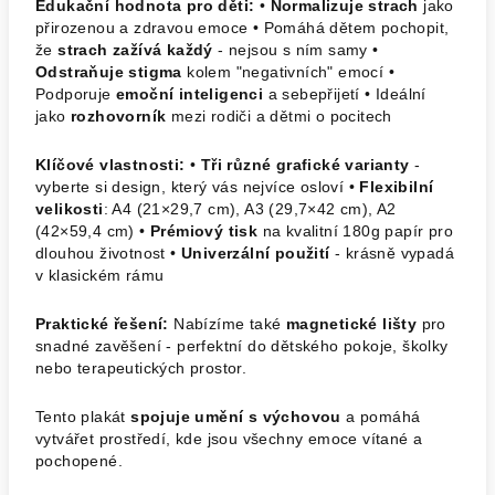
Edukační hodnota pro děti:
•
Normalizuje strach
jako
přirozenou a zdravou emoce • Pomáhá dětem pochopit,
že
strach zažívá každý
- nejsou s ním samy •
Odstraňuje stigma
kolem "negativních" emocí •
Podporuje
emoční inteligenci
a sebepřijetí • Ideální
jako
rozhovorník
mezi rodiči a dětmi o pocitech
Klíčové vlastnosti:
•
Tři různé grafické varianty
-
vyberte si design, který vás nejvíce osloví •
Flexibilní
velikosti
: A4 (21×29,7 cm), A3 (29,7×42 cm), A2
(42×59,4 cm) •
Prémiový tisk
na kvalitní 180g papír pro
dlouhou životnost •
Univerzální použití
- krásně vypadá
v klasickém rámu
Praktické řešení:
Nabízíme také
magnetické lišty
pro
snadné zavěšení - perfektní do dětského pokoje, školky
nebo terapeutických prostor.
Tento plakát
spojuje umění s výchovou
a pomáhá
vytvářet prostředí, kde jsou všechny emoce vítané a
pochopené.