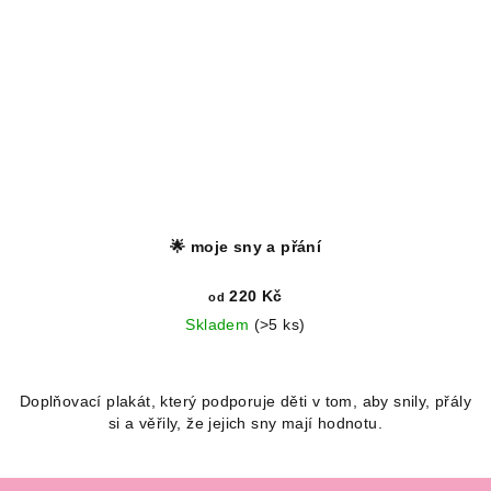
🌟 moje sny a přání
220 Kč
od
Skladem
(>5 ks)
Doplňovací plakát, který podporuje děti v tom, aby snily, přály
si a věřily, že jejich sny mají hodnotu.