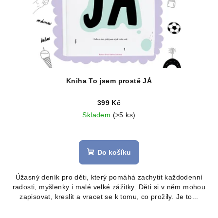
Kniha To jsem prostě JÁ
399 Kč
Skladem
(>5 ks)
Průměrné
hodnocení
produktu
Do košíku
je
5,0
Úžasný deník pro děti, který pomáhá zachytit každodenní
z
radosti, myšlenky i malé velké zážitky. Děti si v něm mohou
5
zapisovat, kreslit a vracet se k tomu, co prožily. Je to...
hvězdiček.