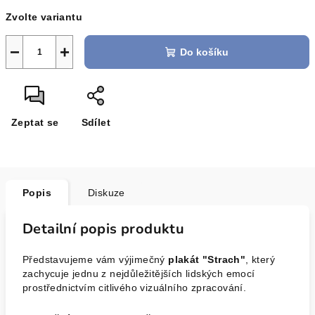
Měrná
Zvolte variantu
cena:
−
+
Do košíku
Zeptat se
Sdílet
Popis
Diskuze
Detailní popis produktu
Představujeme vám výjimečný
plakát "Strach"
, který
zachycuje jednu z nejdůležitějších lidských emocí
prostřednictvím citlivého vizuálního zpracování.