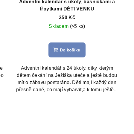
Adventní kalendář s úkoly, básničkami a
třpytkami DĚTI VENKU
350 Kč
Skladem
(>5 ks)
Průměrné
hodnocení
Do košíku
produktu
je
5,0
te
Adventní kalendář s 24 úkoly, díky kterým
z
bo
dětem čekání na Ježíška uteče a ještě budou
5
mít o zábavu postaráno. Děti mají každý den
hvězdiček.
přesně dané, co mají vybarvit,a k tomu ještě...