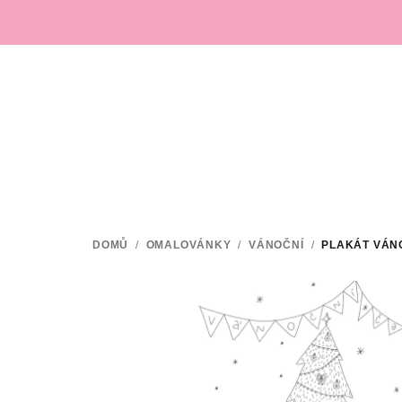
Přejít
na
obsah
DOMŮ
/
OMALOVÁNKY
/
VÁNOČNÍ
/
PLAKÁT VÁN