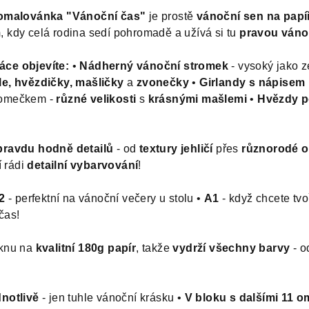
omalovánka "Vánoční čas"
je prostě
vánoční sen na papí
m
, kdy celá rodina sedí pohromadě a užívá si tu
pravou váno
ce objevíte:
•
Nádherný vánoční stromek
- vysoký jako z
le, hvězdičky, mašličky
a
zvonečky
•
Girlandy s nápisem
romečkem -
různé velikosti
s
krásnými mašlemi
•
Hvězdy p
pravdu hodně detailů
- od
textury jehličí
přes
různorodé 
í rádi
detailní vybarvování
!
2
- perfektní na vánoční večery u stolu •
A1
- když chcete tvo
čas!
sknu na
kvalitní 180g papír
, takže
vydrží všechny barvy
- o
notlivě
- jen tuhle vánoční krásku •
V bloku s dalšími 11 