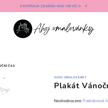
✨DOPRAVA ZDARMA NAD 799 KČ.✨
OČNÍ ČAS
AHOJ OMALOVÁNKY
Plakát Vánoč
Průměrné
Neohodnoceno
Podrobnosti 
hodnocení