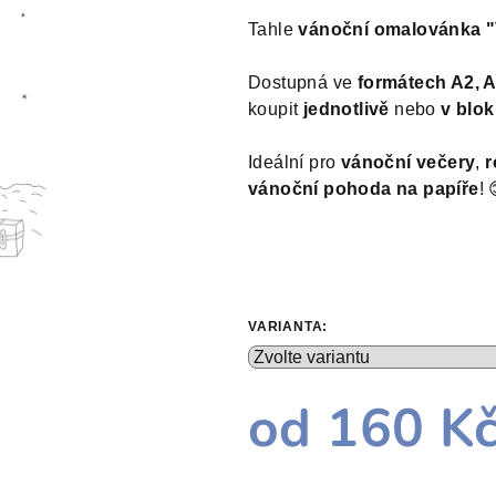
produktu
Tahle
vánoční omalovánka "
je
0,0
Dostupná ve
formátech A2, A
z
koupit
jednotlivě
nebo
v blo
5
hvězdiček.
Ideální pro
vánoční večery
,
r
vánoční pohoda na papíře
! 
VARIANTA:
od
160 K
Měrná