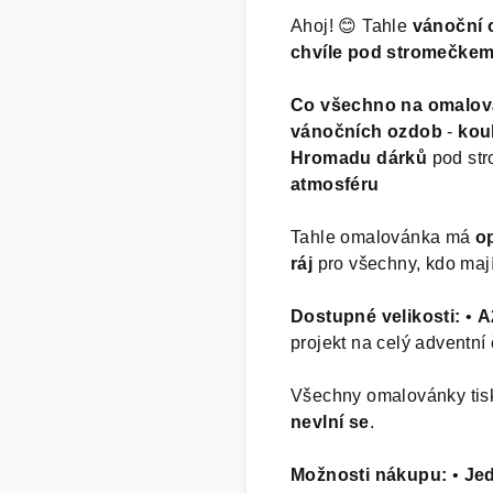
Ahoj! 😊 Tahle
vánoční 
chvíle pod stromečke
Co všechno na omalová
vánočních ozdob
-
kou
Hromadu dárků
pod st
atmosféru
Tahle omalovánka má
o
ráj
pro všechny, kdo maj
Dostupné velikosti:
•
A
projekt na celý adventní 
Všechny omalovánky ti
nevlní se
.
Možnosti nákupu:
•
Jed