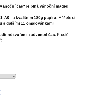
Vánoční čas"
je
plná vánoční magie
!
1, A0
na
kvalitním 180g papíru
. Můžete si
ku s dalšími 11 omalovánkami
.
odinné tvoření
a
adventní čas
. Prostě
😊
č