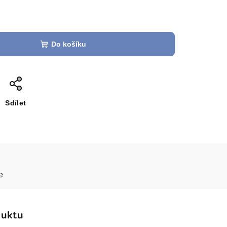
Do košíku
Sdílet
e
duktu