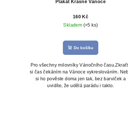
Plakát Krásné Vánoce
160 Kč
Skladem
(>5 ks)
Do košíku
Pro všechny milovníky Vánočního času.Zkrať
si čas čekáním na Vánoce vykreslováním. Ne
si ho pověste doma jen tak, bez barviček a
uvidíte, že udělá parádu i takto.