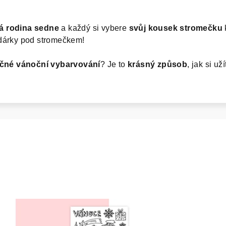
lá rodina sedne
a každý si vybere
svůj kousek stromečku
dárky pod stromečkem!
čné vánoční vybarvování
? Je to
krásný způsob
, jak si už