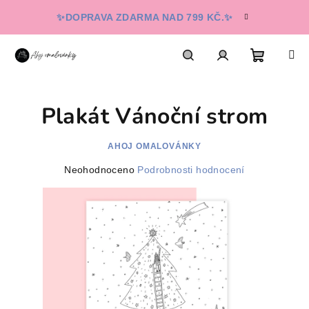
Přejít
✨DOPRAVA ZDARMA NAD 799 KČ.✨
na
obsah
Nákupn
Hledat
Přihlášení
Plakát Vánoční strom
košík
AHOJ OMALOVÁNKY
Průměrné
Neohodnoceno
Podrobnosti hodnocení
hodnocení
produktu
je
0,0
z
5
hvězdiček.