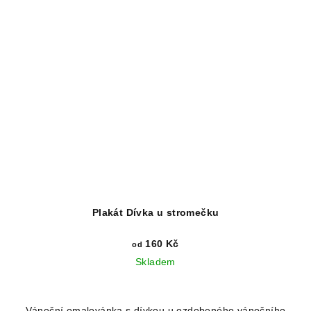
Plakát Dívka u stromečku
160 Kč
od
Skladem
Vánoční omalovánka s dívkou u ozdobeného vánočního