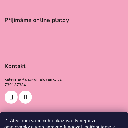
t
í
Přijímáme online platby
Kontakt
katerina
@
ahoj-omalovanky.cz
739137384
🎨 Abychom vám mohli ukazovat ty nejhezčí
Informace pro vás
omalovánky a web správně fungoval, potřebujeme k