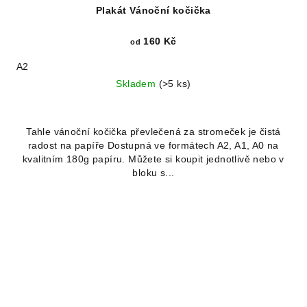
Plakát Vánoční kočička
160 Kč
od
A2
Skladem
(>5 ks)
Tahle vánoční kočička převlečená za stromeček je čistá
radost na papíře Dostupná ve formátech A2, A1, A0 na
kvalitním 180g papíru. Můžete si koupit jednotlivě nebo v
bloku s...