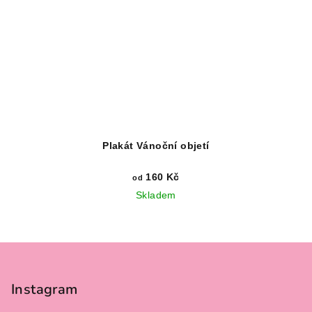
Plakát Vánoční objetí
160 Kč
od
Skladem
Z
á
p
Instagram
a