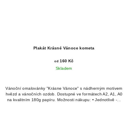
Plakát Krásné Vánoce kometa
160 Kč
od
Skladem
Vánoční omalovánky "Krásne Vánoce" s nádherným motivem
hvězd a vánočních ozdob. Dostupné ve formátech A2, A1, A0
na kvalitním 180g papíru. Možnosti nákupu: • Jednotlivě -...