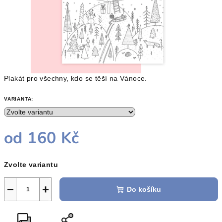
Plakát pro všechny, kdo se těší na Vánoce.
VARIANTA:
od
160 Kč
Měrná
Zvolte variantu
cena:
−
+
Do košíku