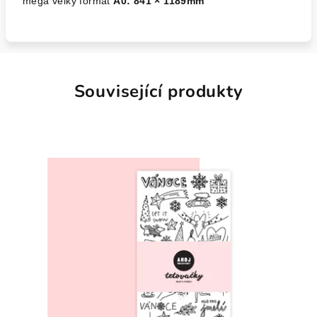
mega velký formát
A0:
841 × 1189mm
Související produkty