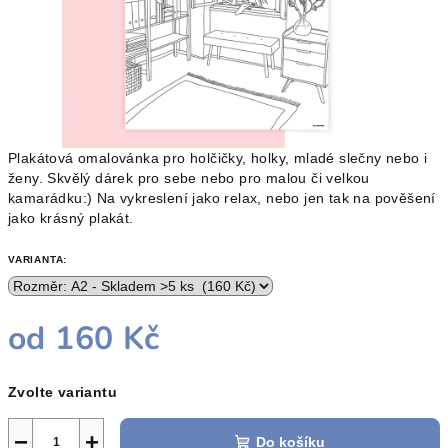
Plakátová omalovánka pro holčičky, holky, mladé slečny nebo i
ženy. Skvělý dárek pro sebe nebo pro malou či velkou
kamarádku:) Na vykreslení jako relax, nebo jen tak na pověšení
jako krásný plakát.
VARIANTA:
od
160 Kč
Měrná
Zvolte variantu
cena:
−
+
Do košíku