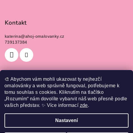
Kontakt
katerina
@
ahoj-omalovanky.cz
739137384
🎨 Abychom vám mohli ukazovat ty nejhezčí
Informace pro vás
omalovánky a web správně fungoval, potřebujeme k
tomu souhlas s cookies. Kliknutím na tlačítko
Jak nakupovat
„Rozumím“ nám dovolíte vybarvit náš web přesně podle
Obchodní podmínky
vašich představ.
✨
Více informací
zde
.
Podmínky ochrany osobních údajů
Nastavení
Copyright 2026
Ahoj omalovánky
. Všechna práva