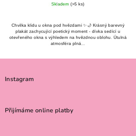
Skladem
(>5 ks)
Chvilka klidu u okna pod hvězdami ✨🌙 Krásný barevný
plakát zachycující poetický moment - dívka sedící u
otevřeného okna s výhledem na hvězdnou oblohu. Útulná
atmosféra plná...
Z
á
p
Instagram
a
t
í
Přijímáme online platby