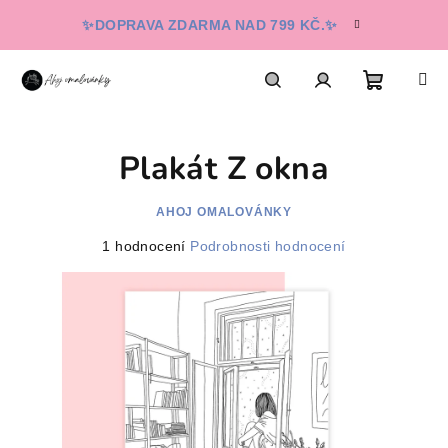
Přejít
✨DOPRAVA ZDARMA NAD 799 KČ.✨
na
obsah
Nákupn
Hledat
Přihlášení
Plakát Z okna
košík
AHOJ OMALOVÁNKY
Průměrné
1 hodnocení
Podrobnosti hodnocení
hodnocení
produktu
je
4,0
z
5
hvězdiček.