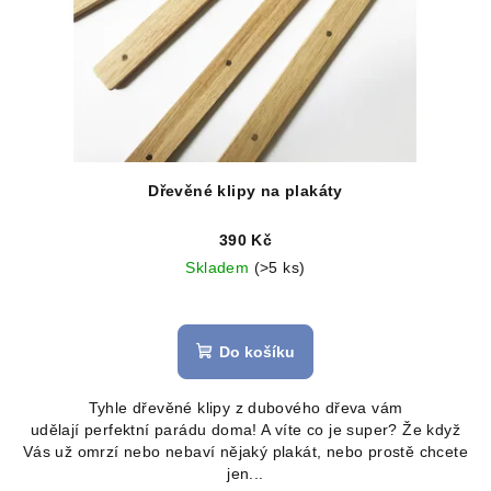
Dřevěné klipy na plakáty
390 Kč
Skladem
(>5 ks)
Do košíku
Tyhle dřevěné klipy z dubového dřeva vám
udělají perfektní parádu doma! A víte co je super? Že když
Vás už omrzí nebo nebaví nějaký plakát, nebo prostě chcete
jen...