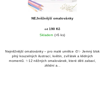
NEJněžnější omalovánky
190 Kč
od
Skladem
(>5 ks)
Průměrné
hodnocení
Nejněžnější omalovánky – pro malé umělce 🎨✨ Jemný blok
produktu
plný kouzelných ilustrací, květin, zvířátek a klidných
je
momentů. ✨12 něžných omalovánek, které děti zabaví,
5,0
zklidní a...
z
5
hvězdiček.