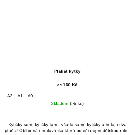
Plakát kytky
160 Kč
od
A2
A1
A0
Skladem
(>5 ks)
Kytičky sem, kytičky tam...všude samé kytičky a hele, i dva
ptáčci! Oblíbená omalovánka která potěší nejen dětskou ruku.