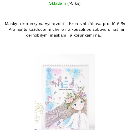
Skladem
(>5 ks)
Průměrné
hodnocení
Masky a korunky na vybarvení – Kreativní zábava pro děti! 🎭
produktu
Přeměňte každodenní chvíle na kouzelnou zábavu s našimi
je
černobílými maskami a korunkami na...
5,0
z
5
hvězdiček.