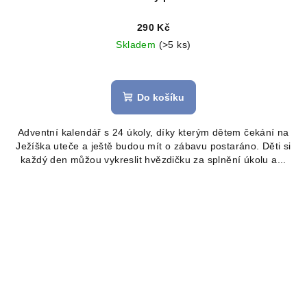
290 Kč
Skladem
(>5 ks)
Do košíku
Adventní kalendář s 24 úkoly, díky kterým dětem čekání na
Ježíška uteče a ještě budou mít o zábavu postaráno. Děti si
každý den můžou vykreslit hvězdičku za splnění úkolu a...