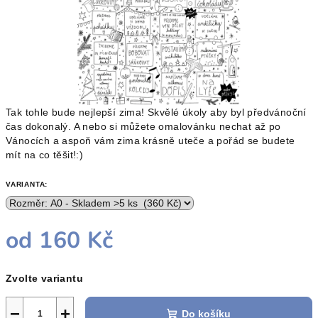
Tak tohle bude nejlepší zima! Skvělé úkoly aby byl předvánoční
čas dokonalý. A nebo si můžete omalovánku nechat až po
Vánocích a aspoň vám zima krásně uteče a pořád se budete
mít na co těšit!:)
VARIANTA:
od
160 Kč
Měrná
Zvolte variantu
cena:
−
+
Do košíku