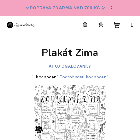
Přejít
✨DOPRAVA ZDARMA NAD 799 KČ.✨
na
obsah
Nákupn
Hledat
Přihlášení
Plakát Zima
košík
AHOJ OMALOVÁNKY
Průměrné
1 hodnocení
Podrobnosti hodnocení
hodnocení
produktu
je
5,0
z
5
hvězdiček.