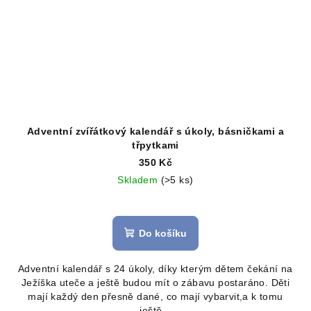
Adventní zvířátkový kalendář s úkoly, básničkami a
třpytkami
350 Kč
Skladem
(>5 ks)
Průměrné
hodnocení
produktu
Do košíku
je
5,0
Adventní kalendář s 24 úkoly, díky kterým dětem čekání na
z
Ježíška uteče a ještě budou mít o zábavu postaráno. Děti
5
mají každý den přesně dané, co mají vybarvit,a k tomu
hvězdiček.
ještě...