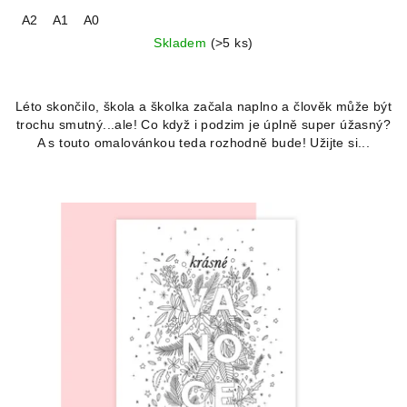
A2
A1
A0
Skladem
(>5 ks)
Průměrné
hodnocení
Léto skončilo, škola a školka začala naplno a člověk může být
produktu
trochu smutný...ale! Co když i podzim je úplně super úžasný?
je
A s touto omalovánkou teda rozhodně bude! Užijte si...
5,0
z
5
hvězdiček.