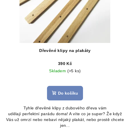
Dřevěné klipy na plakáty
390 Kč
Skladem
(>5 ks)
Do košíku
Tyhle dřevěné klipy z dubového dřeva vám
udělají perfektní parádu doma! A víte co je super? Že když
Vás už omrzí nebo nebaví nějaký plakát, nebo prostě chcete
jen...