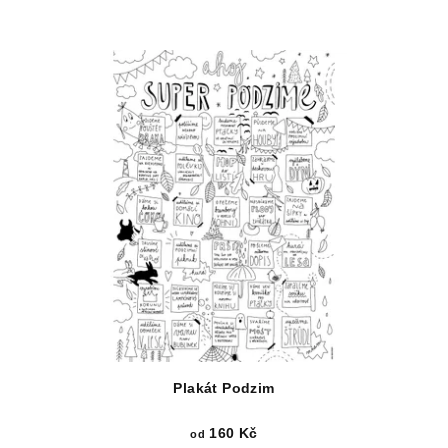
Plakát Podzim
160 Kč
od