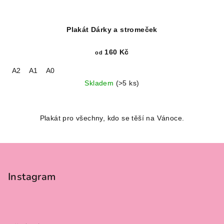
Plakát Dárky a stromeček
160 Kč
od
A2
A1
A0
Skladem
(>5 ks)
Plakát pro všechny, kdo se těší na Vánoce.
Z
á
p
Instagram
a
t
í