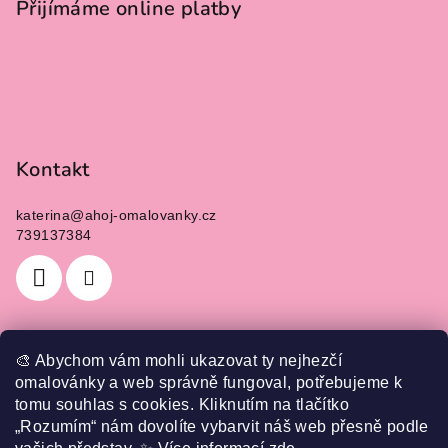
Přijímáme online platby
Kontakt
katerina
@
ahoj-omalovanky.cz
739137384
🎨 Abychom vám mohli ukazovat ty nejhezčí
Informace pro vás
omalovánky a web správně fungoval, potřebujeme k
tomu souhlas s cookies. Kliknutím na tlačítko
Jak nakupovat
„Rozumím“ nám dovolíte vybarvit náš web přesně podle
Obchodní podmínky