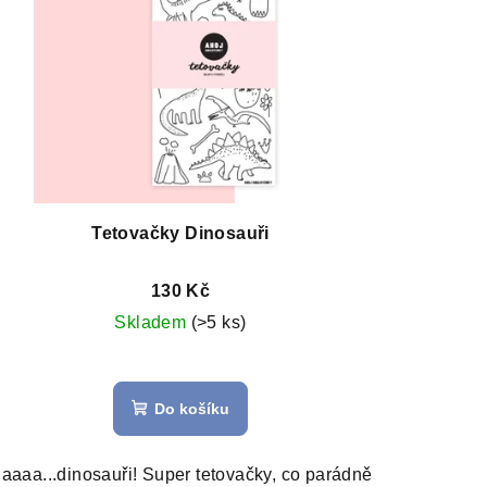
Tetovačky Dinosauři
130 Kč
Skladem
(>5 ks)
Do košíku
aaaa...dinosauři! Super tetovačky, co parádně