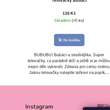
Tetovačky Bubáci
130 Kč
Skladem
(>5 ks)
Do košíku
BUBUBU! Bubáci a strašidýlka. Super
tetovačky, co parádně drží a ještě si je můžo
nejen děti vykreslit. Zábava pro celou rodinu
Jakou tetovačky nalepíte taťkovi na pupík,...
Z
á
Instagram
Přij
p