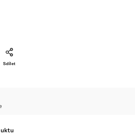
Sdílet
e
duktu