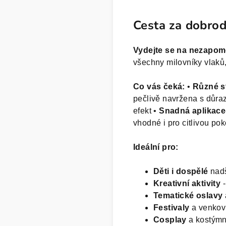
Cesta za dobrod
Vydejte se na nezapom
všechny milovníky vlaků,
Co vás čeká:
•
Různé s
pečlivě navržena s důra
efekt •
Snadná aplikace
vhodné i pro citlivou po
Ideální pro:
Děti i dospělé
nadš
Kreativní aktivity
-
Tematické oslavy
Festivaly
a venkov
Cosplay
a kostýmn