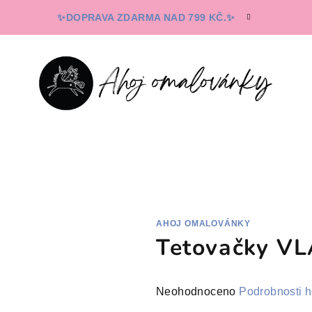
✨DOPRAVA ZDARMA NAD 799 KČ.✨
AHOJ OMALOVÁNKY
Tetovačky V
Průměrné
Neohodnoceno
Podrobnosti 
hodnocení