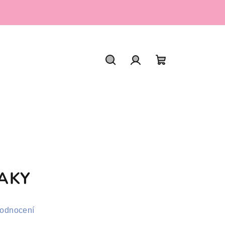
Hledat
Přihlášení
Nákupní
košík
LAKY
hodnocení