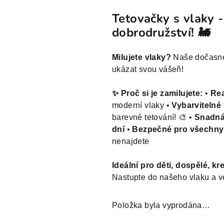
produktu
Tetovačky s vlaky 
je
dobrodružství! 🚂
0,0
z
5
Milujete vlaky?
Naše dočasné 
hvězdiček.
ukázat svou vášeň!
✨ Proč si je zamilujete:
•
Rea
moderní vlaky •
Vybarvitelné
barevné tetování! 🎨 •
Snadná
dní
•
Bezpečné pro všechny
nenajdete
Ideální pro děti, dospělé, kr
Nastupte do našeho vlaku a v
Položka byla vyprodána…