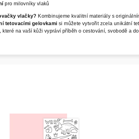
ní
pro milovníky vlaků
tovačky vlačky?
Kombinujeme kvalitní materiály s originální
ní tetovacími gelovkami
si můžete vytvořit zcela unikátní te
teré na vaší kůži vypráví příběh o cestování, svobodě a do