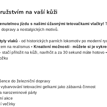
ružstvím na vaší kůži
enutelnou jízdu s našimi úžasnými tetovačkami vlačky!
T
 dopravy a nostalgických motivů.
tyly vlaků
- od historických parních lokomotiv po moderní ry
zem na realismus •
Kreativní možnosti
-
můžete si je vykre
- stačí přiložit na kůži, navlhčit a za 30 sekund máte hotovo 
kožku
ence do železniční dopravy
 vybarvování tetovacími gelkami jako zábavná činnost
a narozeninové párty
ní akce
í večírky