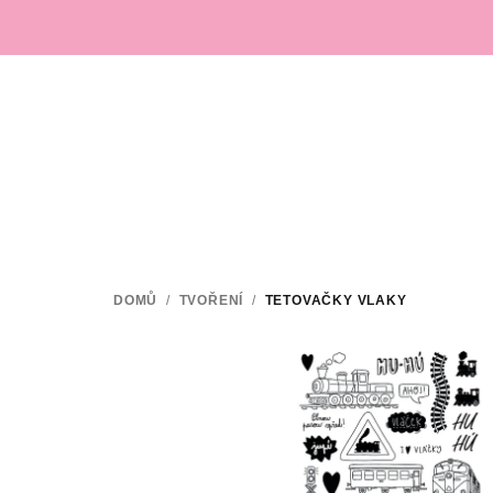
Přejít
na
obsah
DOMŮ
/
TVOŘENÍ
/
TETOVAČKY VLAKY