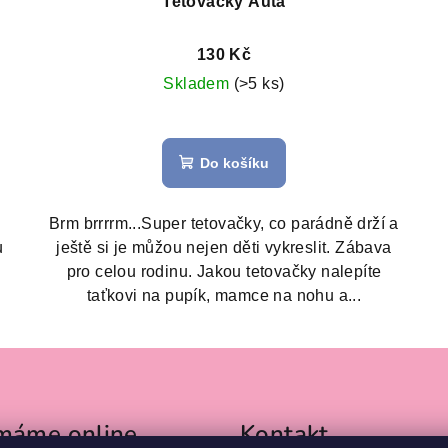
Tetovačky Auta
130 Kč
Skladem
(>5 ks)
Průměrné
hodnocení
Do košíku
produktu
je
4,5
Brm brrrrm...Super tetovačky, co parádně drží a
z
u
ještě si je můžou nejen děti vykreslit. Zábava
5
.
pro celou rodinu. Jakou tetovačky nalepíte
hvězdiček.
taťkovi na pupík, mamce na nohu a...
ímáme online
Kontakt