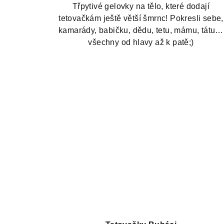
5,0
Třpytivé gelovky na tělo, které dodají
z
tetovačkám ještě větší šmrnc! Pokresli sebe,
5
kamarády, babičku, dědu, tetu, mámu, tátu…
hvězdiček.
všechny od hlavy až k patě;)