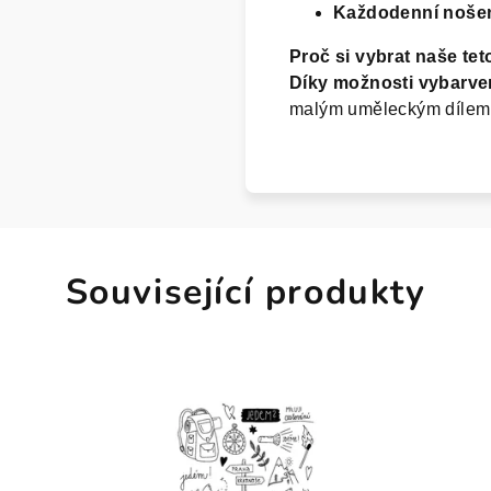
Každodenní noše
Proč si vybrat naše te
Díky možnosti vybarve
malým uměleckým dílem, k
Související produkty