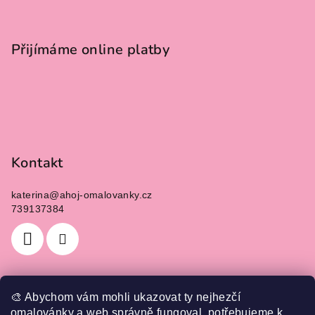
t
í
Přijímáme online platby
Kontakt
katerina
@
ahoj-omalovanky.cz
739137384
🎨 Abychom vám mohli ukazovat ty nejhezčí
Informace pro vás
omalovánky a web správně fungoval, potřebujeme k