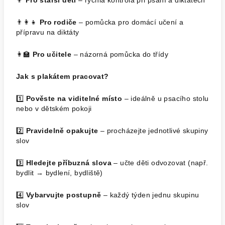
👦
Pro starší děti
– rychlá kontrola při psaní a diktátech
👨‍👩‍👧
Pro rodiče
– pomůcka pro domácí učení a
přípravu na diktáty
👩‍🏫
Pro učitele
– názorná pomůcka do třídy
Jak s plakátem pracovat?
1️⃣
Pověste na viditelné místo
– ideálně u psacího stolu
nebo v dětském pokoji
2️⃣
Pravidelně opakujte
– procházejte jednotlivé skupiny
slov
3️⃣
Hledejte příbuzná slova
– učte děti odvozovat (např.
bydlit → bydlení, bydliště)
4️⃣
Vybarvujte postupně
– každý týden jednu skupinu
slov