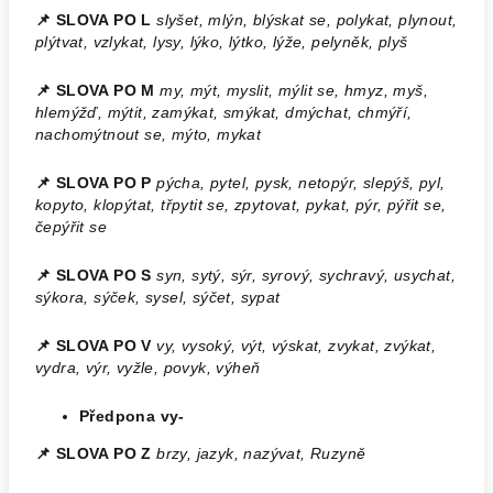
📌 SLOVA PO L
slyšet, mlýn, blýskat se, polykat, plynout,
plýtvat, vzlykat, lysy, lýko, lýtko, lýže, pelyněk, plyš
📌 SLOVA PO M
my, mýt, myslit, mýlit se, hmyz, myš,
hlemýžď, mýtit, zamýkat, smýkat, dmýchat, chmýří,
nachomýtnout se, mýto, mykat
📌 SLOVA PO P
pýcha, pytel, pysk, netopýr, slepýš, pyl,
kopyto, klopýtat, třpytit se, zpytovat, pykat, pýr, pýřit se,
čepýřit se
📌 SLOVA PO S
syn, sytý, sýr, syrový, sychravý, usychat,
sýkora, sýček, sysel, sýčet, sypat
📌 SLOVA PO V
vy, vysoký, výt, výskat, zvykat, zvýkat,
vydra, výr, vyžle, povyk, výheň
Předpona vy-
📌 SLOVA PO Z
brzy, jazyk, nazývat, Ruzyně