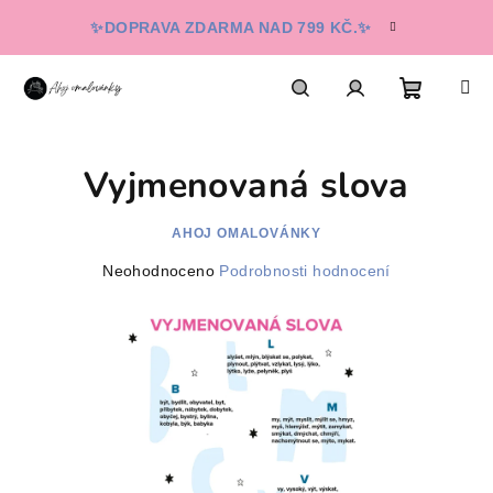
Přejít
✨DOPRAVA ZDARMA NAD 799 KČ.✨
na
obsah
Nákupn
Hledat
Přihlášení
Vyjmenovaná slova
košík
AHOJ OMALOVÁNKY
Průměrné
Neohodnoceno
Podrobnosti hodnocení
hodnocení
produktu
je
0,0
z
5
hvězdiček.