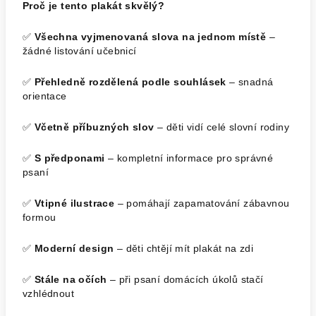
Proč je tento plakát skvělý?
✅
Všechna vyjmenovaná slova na jednom místě
–
žádné listování učebnicí
✅
Přehledně rozdělená podle souhlásek
– snadná
orientace
✅
Včetně příbuzných slov
– děti vidí celé slovní rodiny
✅
S předponami
– kompletní informace pro správné
psaní
✅
Vtipné ilustrace
– pomáhají zapamatování zábavnou
formou
✅
Moderní design
– děti chtějí mít plakát na zdi
✅
Stále na očích
– při psaní domácích úkolů stačí
vzhlédnout