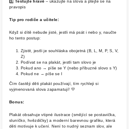
5️⃣
Testujte hravě
– ukazujte na slova a ptejte se na
pravopis
Tip pro rodiče a učitele:
Když si dítě nebude jisté, jestli má psát i nebo y, naučte
ho tento postup:
Zjistit, jestli je souhláska obojetná (B, L, M, P, S, V,
Z)
Podívat se na plakát, jestli tam slovo je
Pokud ano → píše se Y (nebo příbuzné slovo s Y)
Pokud ne → píše se I
Čím častěji děti plakát používají, tím rychleji si
vyjmenovaná slova zapamatují! 💛
Bonus:
Plakát obsahuje vtipné ilustrace (smějící se postavička,
sluníčko, hvězdičky) a moderní barevnou grafiku, která
děti motivuje k učení. Není to nudný seznam slov, ale